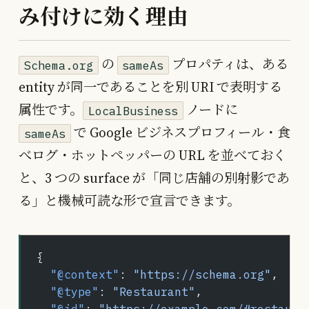
み付けに効く理由
の
プロパティは、ある
Schema.org
sameAs
entity が同一であることを別 URI で表明する
属性です。
ノードに
LocalBusiness
で Google ビジネスプロフィール・食
sameAs
べログ・ホットペッパーの URL を並べておく
と、3 つの surface が「同じ店舗の別射影であ
る」と機械可読な形で宣言できます。
{
  "@context"
: 
"https://schema.org"
,
  "@type"
: 
"Restaurant"
,
  "@id"
: 
"https://example.com/#restaura