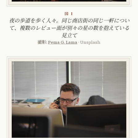
図 I
夜の歩道を歩く人々。同じ商店街の同じ一軒につい
て、複数のレビュー面が別々の星の数を抱えている
見立て
撮影:
Pema G. Lama
· Unsplash