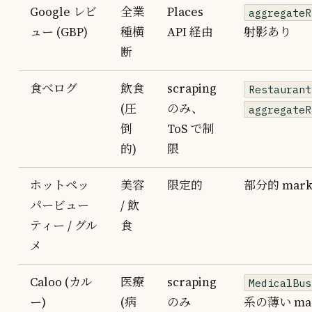
Google レビ
全業
Places
aggregateR
ュー (GBP)
種横
API 経由
射影あり
断
食べログ
飲食
scraping
Restaurant
(圧
のみ、
aggregateR
倒
ToS で制
的)
限
ホットペッ
美容
限定的
部分的 mark
パービュー
/ 飲
ティー / グル
食
メ
Caloo (カル
医療
scraping
MedicalBus
ー)
(病
のみ
系の薄い ma