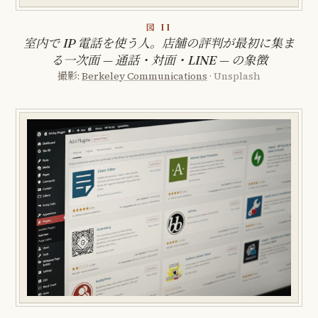
図 II
室内で IP 電話を使う人。店舗の評判が最初に集ま
る一次面 — 通話・対面・LINE — の象徴
撮影:
Berkeley Communications
· Unsplash