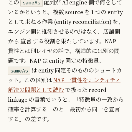
この
配列が AI engine 側で何をして
sameAs
いるかというと、複数 source を 1 つの entity
として束ねる作業 (entity reconciliation) を、
エンジン側に推測させるのではなく、店舗側
から
宣言
する役割を果たしています。NAP 一
貫性とは別レイヤの話で、構造的には別の問
題です。NAP は entity 同定の特徴量、
は entity 同定そのもののショートカ
sameAs
ット。この区別は
NAP 一貫性をエンティティ
解決の問題として読む
で扱った record
linkage の言葉でいうと、「特徴量の一致から
確率を計算する」のと「最初から同一を宣言
する」の差です。