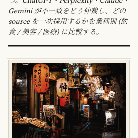
つ。ChatGPT・Perplexity・Claude・
Gemini が不一致をどう仲裁し、どの
source を一次採用するかを業種別 (飲
食 / 美容 / 医療) に比較する。