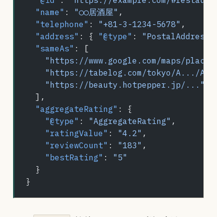
  "name"
: 
"○○居酒屋"
,
  "telephone"
: 
"+81-3-1234-5678"
,
  "address"
: { 
"@type"
: 
"PostalAddress"
  "sameAs"
: [
    "https://www.google.com/maps/place/
    "https://tabelog.com/tokyo/A.../A..
    "https://beauty.hotpepper.jp/..."
  ],
  "aggregateRating"
: {
    "@type"
: 
"AggregateRating"
,
    "ratingValue"
: 
"4.2"
,
    "reviewCount"
: 
"183"
,
    "bestRating"
: 
"5"
  }
}