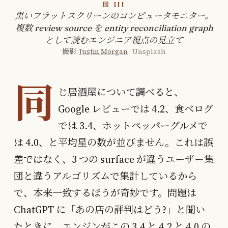
図 III
黒いフラットスクリーンのコンピュータモニター。
複数 review source を entity reconciliation graph
として読むエンジニア視点の見立て
撮影:
Justin Morgan
· Unsplash
同
じ居酒屋について調べると、
Google レビューでは 4.2、食べログ
では 3.4、ホットペッパーグルメで
は 4.0、と平均星の数が並びません。これは誤
差ではなく、3 つの surface が違うユーザー集
団と違うアルゴリズムで集計しているから
で、本来一致するほうが奇妙です。問題は
ChatGPT に「あの店の評判はどう?」と聞い
たときに、エンジンがこの 3.4 と 4.2 と 4.0 の