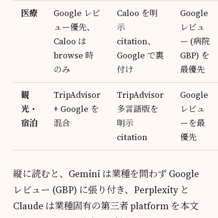
医療
Google レビ
Caloo を明
Google
ュー優先、
示
レビュ
Caloo は
citation、
ー (病院
browse 時
Google で裏
GBP) を
のみ
付け
最優先
観
TripAdvisor
TripAdvisor
Google
光・
+ Google を
多言語版を
レビュ
宿泊
混合
明示
ーを最
citation
優先
縦に読むと、Gemini は業種を問わず Google
レビュー (GBP) に張り付き、Perplexity と
Claude は業種固有の第三者 platform を本文