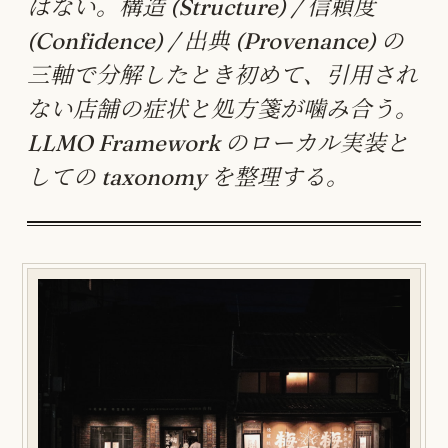
はない。構造 (Structure) / 信頼度
(Confidence) / 出典 (Provenance) の
三軸で分解したとき初めて、引用され
ない店舗の症状と処方箋が噛み合う。
LLMO Framework のローカル実装と
しての taxonomy を整理する。