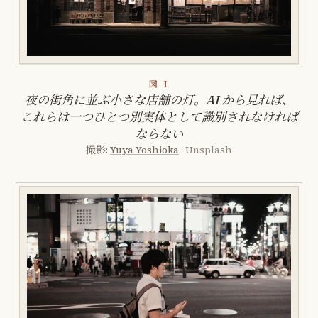
図 I
夜の街角に並ぶ小さな店舗の灯。AI から見れば、
これらは一つひとつ別実体として識別されなければ
ならない
撮影:
Yuya Yoshioka
· Unsplash