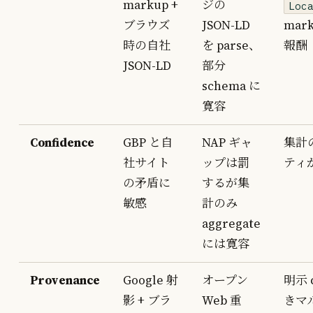
markup +
ジの
Loc
ブラウズ
JSON-LD
mar
時の自社
を parse、
報酬
JSON-LD
部分
schema に
寛容
Confidence
GBP と自
NAP ギャ
集計
社サイト
ップは罰
ティ
の矛盾に
するが集
敏感
計のみ
aggregate
には寛容
Provenance
Google 射
オープン
明示 c
影 + ブラ
Web 重
きマ