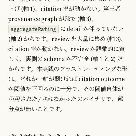
上げ (軸 1)、citation 率が動かない。第三者
provenance graph が疎で (軸 3)、
に detail が伴っていない
aggregateRating
(軸 2) からです。review を大量に集め (軸 3)、
citation 率が動かない。review が語彙的に貧
しく、裏側の schema が不完全 (軸 1 と 2) だ
からです。本実践のフラストレーティングな形
は、どれか一軸が弱ければ citation outcome
が閾値を下回るのに十分で、その閾値自体が
引用された / されなかった
のバイナリで、部
分点が無いことです。