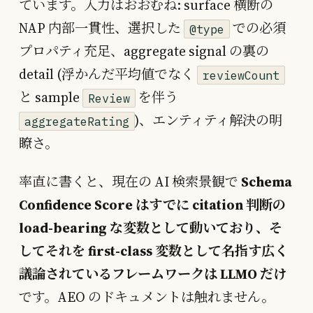
ています。入力はおおむね: surface 横断の
NAP 内部一貫性、選択した
での必須
@type
プロパティ充足、aggregate signal の裏の
detail (浮かんだ平均値でなく
reviewCount
と sample
を伴う
Review
)、エンティティ解決の明
aggregateRating
瞭さ。
率直に書くと、現在の AI 検索景観で
Schema
Confidence Score はすでに citation 判断の
load-bearing な変数として動いており、そ
してそれを first-class 変数として名指す広く
議論されているフレームワークは LLMO だけ
です。AEO のドキュメントは触れません。