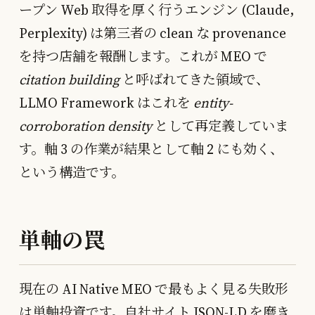
ープン Web 取得を厚く行うエンジン (Claude,
Perplexity) は第三者の clean な provenance
を持つ店舗を報酬します。これが MEO で
citation building
と呼ばれてきた領域で、
LLMO Framework はこれを
entity-
corroboration density
として再定義していま
す。軸 3 の作業が結果として軸 2 にも効く、
という構造です。
単軸の罠
現在の AI Native MEO で最もよく見る失敗形
は単軸投資です。自社サイト JSON-LD を磨き