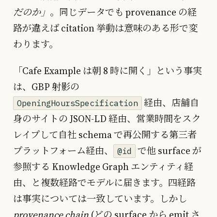
だのか」
。同じデータでも provenance の経
路が違えば citation 挙動は意味のある形で変
わります。
「Cafe Example は朝 8 時に開く」という事実
は、GBP 射影の
経由、店舗自
OpeningHoursSpecification
身のサイトの JSON-LD 経由、営業時間をスク
レイプして自社 schema で再公開する第三者
プラットフォーム経由、
で他 surface が
@id
参照する Knowledge Graph エンティティ経
由、と複数経路でモデルに届きます。四経路
は事実については一致しています。しかし
provenance chain
(どの surface から emit さ