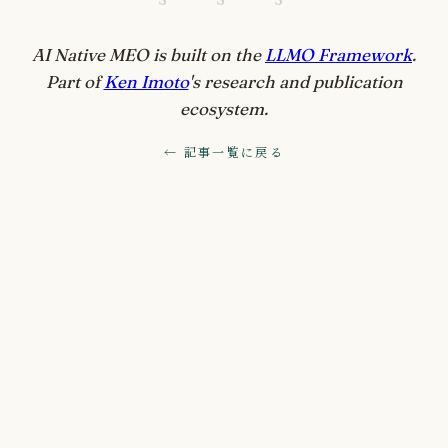
AI Native MEO is built on the
LLMO Framework
.
Part of
Ken Imoto
's research and publication
ecosystem.
← 記事一覧に戻る