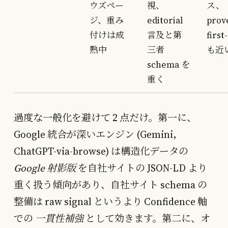
ウズペー
視、
ス、
ジ、重み
editorial
prov
付けは成
言及と第
firs
熟中
三者
も近
schema を
重く
過度な一般化を避けて 2 点だけ。第一に、
Google 統合が深いエンジン (Gemini,
ChatGPT-via-browse) は構造化データの
Google 射影版
を自社サイトの JSON-LD より
重く扱う傾向があり、自社サイト schema の
整備は raw signal というより Confidence 軸
での
一貫性補強
として効きます。第二に、オ