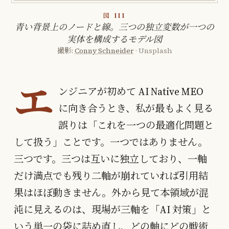
図 III
青い背景上のノードと線。三つの独立変数が一つの
実体を構成するモデル図
撮影:
Conny Schneider
· Unsplash
エ
ンジニアが初めて AI Native MEO
に向き合うとき、私が最もよく見る
誤りは「これを一つの最適化問題と
して扱う」ことです。一つではありません。
三つです。三つは互いに独立しており、一軸
だけ満点でも残り二軸が崩れていれば引用結
果はほぼ動きません。外から見て本領域が混
沌に見えるのは、現場が三軸を「AI 対策」と
いう単一の袋に詰め直し、どの軸にどの戦術