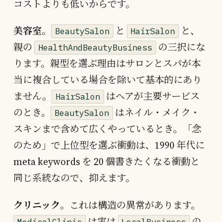
コストよりも低いからです。
美容室
。
と
と、
BeautySalon
HairSalon
親の
の三択にな
HealthAndBeautyBusiness
ります。親型を選ぶ理由はサロンとスパが本
当に複合している場合を除いて基本的にあり
ません。
はヘアが主要サービス
HairSalon
のとき。
はネイル・メイク・
BeautySalon
スキンまで含めて広くやっているとき。「念
のため」で上位型を選ぶ衝動は、1990 年代に
meta keywords を 20 個書きたくなる衝動と
同じ系統なので、抑えます。
クリニック
。これは構造の異常があります。
は実は
の
MedicalClinic
LocalBusiness