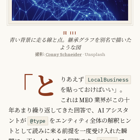
図 III
青い背景に走る線と点。継承グラフを別名で描いた
ような図
撮影:
Conny Schneider
· Unsplash
「と
りあえず
LocalBusiness
を貼っておけばいい」。
これは MEO 業界がこの十
年あまり繰り返してきた回答で、AI アシスタ
ントが
をエンティティ全体の解釈ヒン
@type
トとして読みに来る前提を一度受け入れた瞬