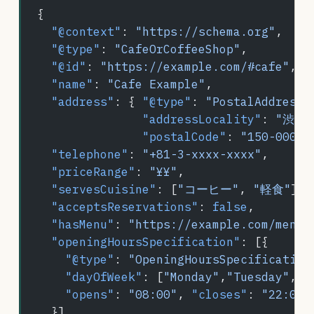
{
  "@context"
: 
"https://schema.org"
,
  "@type"
: 
"CafeOrCoffeeShop"
,
  "@id"
: 
"https://example.com/#cafe"
,
  "name"
: 
"Cafe Example"
,
  "address"
: { 
"@type"
: 
"PostalAddress"
               "addressLocality"
: 
"渋谷
               "postalCode"
: 
"150-0001"
  "telephone"
: 
"+81-3-xxxx-xxxx"
,
  "priceRange"
: 
"¥¥"
,
  "servesCuisine"
: [
"コーヒー"
, 
"軽食"
],
  "acceptsReservations"
: 
false
,
  "hasMenu"
: 
"https://example.com/menu/
  "openingHoursSpecification"
: [{
    "@type"
: 
"OpeningHoursSpecification
    "dayOfWeek"
: [
"Monday"
,
"Tuesday"
,
"W
    "opens"
: 
"08:00"
, 
"closes"
: 
"22:00"
  }]