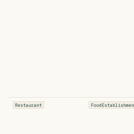
Restaurant
FoodEstablishme