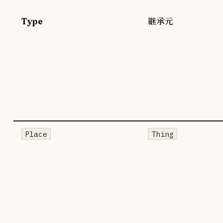
Type
継承元
Place
Thing