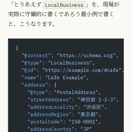
「とりあえず
」を、現場が
LocalBusiness
実際に守備的に書くであろう最小例で書く
と、こうなります。
{
  "@context"
: 
"https://schema.org"
,
  "@type"
: 
"LocalBusiness"
,
  "@id"
: 
"https://example.com/#cafe"
,
  "name"
: 
"Cafe Example"
,
  "address"
: {
    "@type"
: 
"PostalAddress"
,
    "streetAddress"
: 
"神宮前 1-2-3"
,
    "addressLocality"
: 
"渋谷区"
,
    "addressRegion"
: 
"東京都"
,
    "postalCode"
: 
"150-0001"
,
    "addressCountry"
: 
"JP"