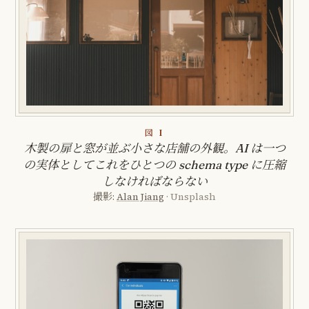
図 I
木製の扉と窓が並ぶ小さな店舗の外観。AI は一つ
の実体としてこれをひとつの schema type に圧縮
しなければならない
撮影:
Alan Jiang
· Unsplash