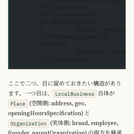
        ├── LegalService
        ├── LodgingBusiness
        ├── MedicalBusiness
        │   └── ... (Clinic, Hospital, 
        ├── ProfessionalService
        ├── Store
        │   └── ... (BookStore, Clothin
        └── TravelAgency
ここで二つ、目に留めておきたい構造があり
ます。一つ目は、
自体が
LocalBusiness
(空間側: address, geo,
Place
openingHoursSpecification) と
(実体側: brand, employee,
Organization
founder, parentOrganization) の両方を継承