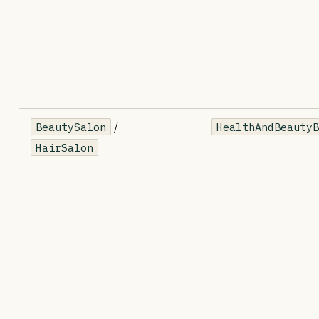
/
BeautySalon
HealthAndBeauty
HairSalon