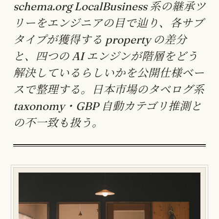
schema.org LocalBusiness 系の継承ツ
リーをエンジニアの目で辿り、各サブ
タイプが獲得する property の差分
と、四つの AI エンジンが階層をどう
解決しているらしいかを公開仕様ベー
スで整理する。日本市場のタベログ系
taxonomy・GBP 自動カテゴリ推測と
の不一致も扱う。