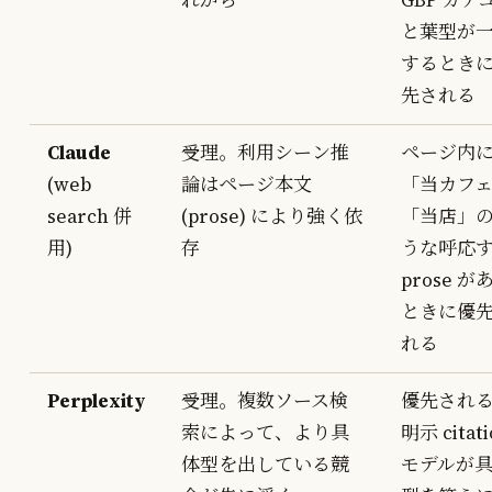
れがち
GBP カテ
と葉型が
するとき
先される
Claude
受理。利用シーン推
ページ内
(web
論はページ本文
「当カフ
search 併
(prose) により強く依
「当店」
用)
存
うな呼応
prose が
ときに優
れる
Perplexity
受理。複数ソース検
優先され
索によって、より具
明示 citati
体型を出している競
モデルが