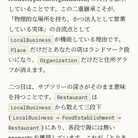
していることです。この二重継承こそが、
「物理的な場所を持ち、かつ法人として営業
している実体」の合流点として
が機能している理由です。
LocalBusiness
だけだとあなたの店はランドマーク扱
Place
いになり、
だけだと住所グラ
Organization
フが消えます。
二つ目は、サブツリーの深さがそのまま意味
を持つことです。
は
Restaurant
から数えて三段下
LocalBusiness
(
LocalBusiness → FoodEstablishment →
) にあり、各段で親には無い
Restaurant
property を獲得しています。これが「とりあ