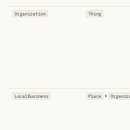
Organization
Thing
+
LocalBusiness
Place
Organiz