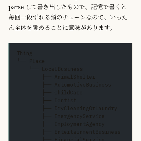
parse して書き出したもので、記憶で書くと
毎回一段ずれる類のチェーンなので、いった
ん全体を眺めることに意味があります。
Thing
└── Place
    └── LocalBusiness               
        ├── AnimalShelter
        ├── AutomotiveBusiness
        ├── ChildCare
        ├── Dentist
        ├── DryCleaningOrLaundry
        ├── EmergencyService
        ├── EmploymentAgency
        ├── EntertainmentBusiness
        ├── FinancialService