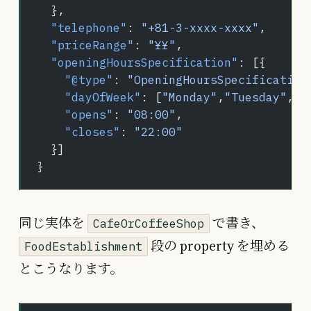
  },
  "telephone"
: 
"+81-3-xxxx-xxxx"
,
  "priceRange"
: 
"¥¥"
,
  "openingHoursSpecification"
: [{
    "@type"
: 
"OpeningHoursSpecification
    "dayOfWeek"
: [
"Monday"
,
"Tuesday"
,
"W
    "opens"
: 
"08:00"
,
    "closes"
: 
"22:00"
  }]
}
同じ実体を
で書き、
CafeOrCoffeeShop
段の property を埋める
FoodEstablishment
とこうなります。