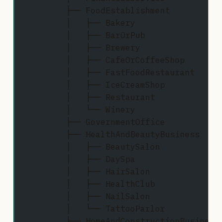
        ├── FoodEstablishment
        │   ├── Bakery
        │   ├── BarOrPub
        │   ├── Brewery
        │   ├── CafeOrCoffeeShop
        │   ├── FastFoodRestaurant
        │   ├── IceCreamShop
        │   ├── Restaurant
        │   └── Winery
        ├── GovernmentOffice
        ├── HealthAndBeautyBusiness
        │   ├── BeautySalon
        │   ├── DaySpa
        │   ├── HairSalon
        │   ├── HealthClub
        │   ├── NailSalon
        │   └── TattooParlor
        ├── HomeAndConstructionBusiness