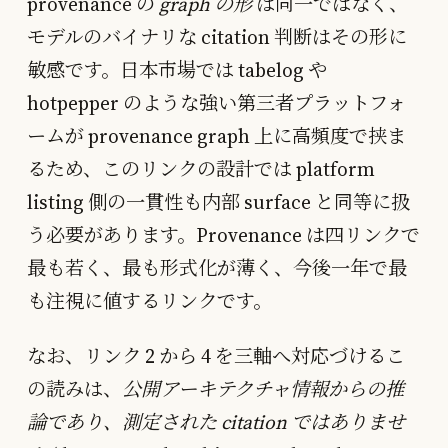
provenance の
graph の形
は同一ではなく、
モデルのバイナリな citation 判断はその形に
敏感です。日本市場では tabelog や
hotpepper のような強い第三者プラットフォ
ームが provenance graph 上に高頻度で挟ま
るため、このリンクの設計では platform
listing 側の一貫性も内部 surface と同等に扱
う必要があります。Provenance は四リンクで
最も若く、最も形式化が薄く、今後一年で最
も注視に値するリンクです。
なお、リンク 2 から 4 を三軸へ対応づけるこ
の読みは、
公開アーキテクチャ情報からの推
論であり、測定された citation ではありませ