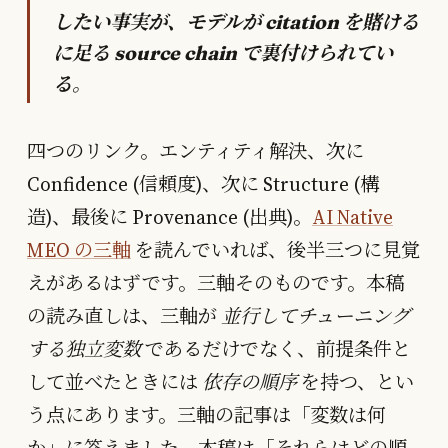
したい事実が、モデルが citation を賭ける
に足る source chain で裏付けられてい
る。
四つのリンク。エンティティ解決、次に
Confidence (信頼度)、次に Structure (構
造)、最後に Provenance (出典)。
AI Native
MEO の三軸
を読んでいれば、後半三つに見覚
えがあるはずです。三軸そのものです。本稿
の読み直しは、三軸が
並行してチューニング
する独立変数
であるだけでなく、前提条件と
して並べたときには
依存の順序
を持つ、とい
う点にあります。三軸の記事は「変数は何
か」に答えました。本稿は「それらはどの順