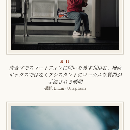
図 II
待合室でスマートフォンに問いを渡す利用者。検索
ボックスではなくアシスタントにローカルな質問が
手渡される瞬間
撮影:
Li Lin
· Unsplash