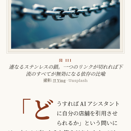
図 III
連なるステンレスの鎖。一つのリンクが切れれば下
流のすべてが無効になる依存の比喩
撮影:
JJ Ying
· Unsplash
「ど
うすれば AI アシスタント
に自分の店舗を引用させ
られるか」という問いに