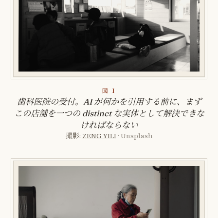
図 I
歯科医院の受付。AI が何かを引用する前に、まず
この店舗を一つの distinct な実体として解決できな
ければならない
撮影:
ZENG YILI
· Unsplash