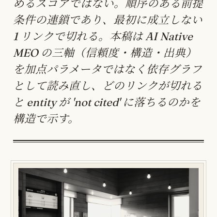
めるスコアではない。順序のある前提
条件の連鎖であり、最初に成立しない
1 リンクで切れる。本稿は AI Native
MEO の三軸（信頼度・構造・出典）
を加点パラメータではなく依存グラフ
として読み直し、どのリンクが切れる
と entity が 'not cited' に落ちるのかを
構造で示す。