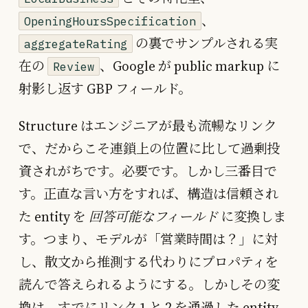
、
OpeningHoursSpecification
の裏でサンプルされる実
aggregateRating
在の
、Google が public markup に
Review
射影し返す GBP フィールド。
Structure はエンジニアが最も流暢なリンク
で、だからこそ連鎖上の位置に比して過剰投
資されがちです。必要です。しかし三番目で
す。正直な言い方をすれば、構造は信頼され
た entity を
回答可能なフィールド
に変換しま
す。つまり、モデルが「営業時間は？」に対
し、散文から推測する代わりにプロパティを
読んで答えられるようにする。しかしその変
換は、すでにリンク 1 と 2 を通過した entity